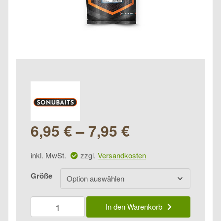
6,95
€
–
7,95
€
inkl. MwSt.
zzgl.
Versandkosten
Größe
Sonubaits
In den Warenkorb
Halibut
Pellets