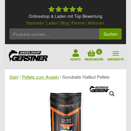
Skip
to
content
Onlineshop & Laden mit Top Bewertung
Startseite
Laden
Blog
Partner
Aktionen
Suchen
Suchen
nach:
0
KONTO
WARENKORB
ANGEBOTE
Start
/
Pellets zum Angeln
/ Sonubaits Halibut Pellets