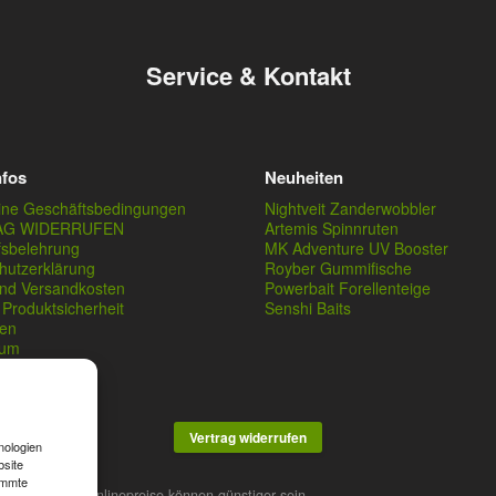
Service & Kontakt
nfos
Neuheiten
ine Geschäftsbedingungen
Nightveit Zanderwobbler
AG WIDERRUFEN
Artemis Spinnruten
fsbelehrung
MK Adventure UV Booster
hutzerklärung
Royber Gummifische
und Versandkosten
Powerbait Forellenteige
Produktsicherheit
Senshi Baits
en
sum
Vertrag widerrufen
nologien
bsite
immte
stner. Unsere Onlinepreise können günstiger sein.