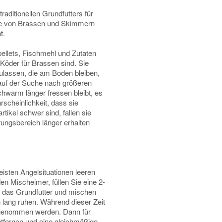
raditionellen Grundfutters für
me von Brassen und Skimmern
t.
ellets, Fischmehl und Zutaten
 Köder für Brassen sind. Sie
ulassen, die am Boden bleiben,
uf der Suche nach größeren
chwarm länger fressen bleibt, es
scheinlichkeit, dass sie
tikel schwer sind, fallen sie
ungsbereich länger erhalten
isten Angelsituationen leeren
en Mischeimer, füllen Sie eine 2-
 das Grundfutter und mischen
 lang ruhen. Während dieser Zeit
fgenommen werden. Dann für
tfernen und eine gleichmäßige