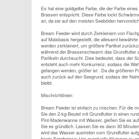
Es hat eine goldgelbe Farbe, die der Farbe eines t
Brassen entspricht. Diese Farbe lockt Schwär
an, da sie auf den meisten Seeböden hervorstich
Bream Feeder wird durch Zerkleinern von Fischp
auf Maisbasis hergestellt, die allesamt bewährte
werden zerkleinert, um größere Partikel zurückz
während der Brassenschwarm das Grundfutter a
Partikeln durchsucht. Dies bedeutet, dass der S
entsteht auch mehr Konkurrenz, sodass die Wahr
gefangen werden, größer ist . Da die größeren Par
auch zurück auf den Seegrund, sodass der Nahr
bleibt.
Mischrichtlinien
Bream Feeder ist einfach zu mischen. Für die me
Sie den 2-kg-Beutel mit Grundfutter in einen rund
Pint-Madenwanne mit Wasser, gießen Sie es auf
Sie es gründlich. Lassen Sie es dann 30 Minuten
wird das Wasser austreten vom Grundfutter au
beste Ergebnisse; Um eventuelle Klumpen zu en