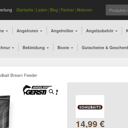
Suchen
ertung
Startseite
Laden
Blog
Partner
Aktionen
nach:
che
Angelruten
Angelrollen
Angelzubehör
chnur
Bekleidung
Boote
Gutscheine & Geschen
ndbait Bream Feeder
14,99
€