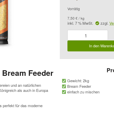
Vorrätig
7,50
€
/
kg
inkl. 7 % MwSt.
zzgl.
Ve
Sonubaits
Groundbait
Bream
In den Warenk
Feeder
Menge
Pr
t Bream Feeder
Gewicht: 2kg
reien und an natürlichen
Bream Feeder
Königreich als auch in Europa
einfach zu mischen
as perfekt für das moderne