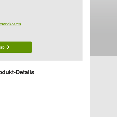
rsandkosten
orb
odukt-Details