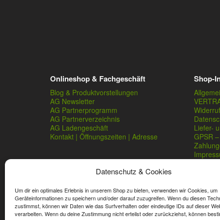
Onlineshop & Fachgeschäft
Shop-I
Blog & Produktvorstellungen
Allgeme
AG Newsletter
VERTR
AG Partnerprogramm
Widerru
AG Partnerverzeichnis
Datensc
AG Ladengeschäft
Liefer- 
Kontakt | Öffnungszeiten | Adresse
GPSR – 
Zahlung
Impres
Datenschutz & Cookies
Um dir ein optimales Erlebnis in unserem Shop zu bieten, verwenden wir Cookies, um
Geräteinformationen zu speichern und/oder darauf zuzugreifen. Wenn du diesen Tech
zustimmst, können wir Daten wie das Surfverhalten oder eindeutige IDs auf dieser We
verarbeiten. Wenn du deine Zustimmung nicht erteilst oder zurückziehst, können best
* Streichpreise sind reguläre Ladenpreise von Angelshop Ger