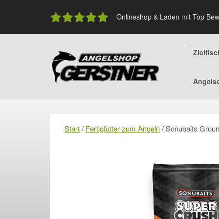
Skip
to
Onlineshop & Laden mit Top Bew
content
Zielfis
Angels
Start
/
Fertigfutter zum Angeln
/ Sonubaits Grou