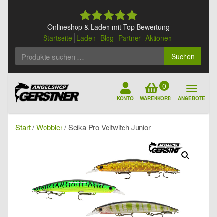
Skip
to
content
Onlineshop & Laden mit Top Bewertung
Startseite
Laden
Blog
Partner
Aktionen
Suchen
Suchen
nach:
0
KONTO
WARENKORB
ANGEBOTE
Start
/
Wobbler
/ Seika Pro Veitwitch Junior