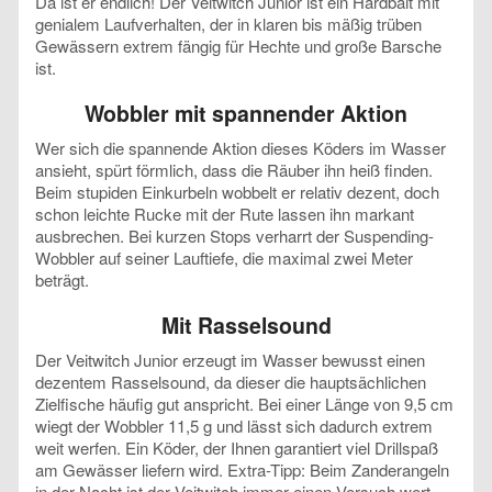
Da ist er endlich! Der Veitwitch Junior ist ein Hardbait mit
genialem Laufverhalten, der in klaren bis mäßig trüben
Gewässern extrem fängig für Hechte und große Barsche
ist.
Wobbler mit spannender Aktion
Wer sich die spannende Aktion dieses Köders im Wasser
ansieht, spürt förmlich, dass die Räuber ihn heiß finden.
Beim stupiden Einkurbeln wobbelt er relativ dezent, doch
schon leichte Rucke mit der Rute lassen ihn markant
ausbrechen. Bei kurzen Stops verharrt der Suspending-
Wobbler auf seiner Lauftiefe, die maximal zwei Meter
beträgt.
Mit Rasselsound
Der Veitwitch Junior erzeugt im Wasser bewusst einen
dezentem Rasselsound, da dieser die hauptsächlichen
Zielfische häufig gut anspricht. Bei einer Länge von 9,5 cm
wiegt der Wobbler 11,5 g und lässt sich dadurch extrem
weit werfen. Ein Köder, der Ihnen garantiert viel Drillspaß
am Gewässer liefern wird. Extra-Tipp: Beim Zanderangeln
in der Nacht ist der Veitwitch immer einen Versuch wert,