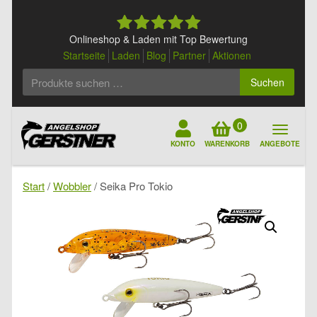
Skip
to
content
Onlineshop & Laden mit Top Bewertung
Startseite
Laden
Blog
Partner
Aktionen
Suchen
Suchen
nach:
0
KONTO
WARENKORB
ANGEBOTE
Start
/
Wobbler
/ Seika Pro Tokio