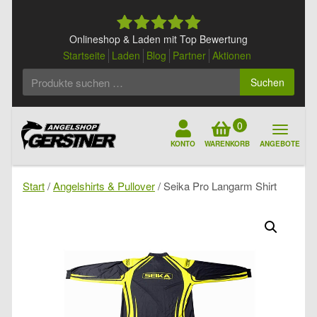
Skip
to
content
Onlineshop & Laden mit Top Bewertung
Startseite
Laden
Blog
Partner
Aktionen
Suchen
Suchen
nach:
0
KONTO
WARENKORB
ANGEBOTE
Start
/
Angelshirts & Pullover
/ Seika Pro Langarm Shirt