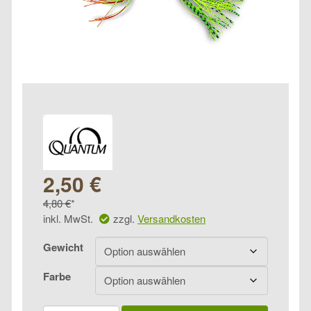
Ursprünglicher
Aktueller
2,50
€
Preis
4,80
€
Preis
inkl. MwSt.
zzgl.
Versandkosten
war:
ist:
Gewicht
4,80 €
2,50 €.
Farbe