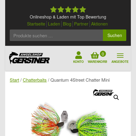
Skip
to
content
Onlineshop & Laden mit Top Bewertung
Startseite
Laden
Blog
Partner
Aktionen
Suchen
Suchen
nach:
0
KONTO
WARENKORB
ANGEBOTE
Start
/
Chatterbaits
/ Quantum 4Street Chatter Mini