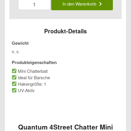
Quantum
In den Warenkorb
4Street
Chatter
Mini
Menge
Produkt-Details
Gewicht
n. v.
Produkteigenschaften
Mini Chatterbait
ideal für Barsche
Hakengröße: 1
UV-Aktiv
Quantum 4Street Chatter Mini