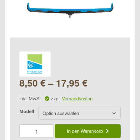
8,50
€
–
17,95
€
inkl. MwSt.
zzgl.
Versandkosten
Modell
Preston
In den Warenkorb
Rod
Safe