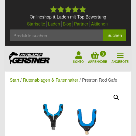
Skip
to
content
Onlineshop & Laden mit Top Bewertung
Startseite
Laden
Blog
Partner
Aktionen
Suchen
Suchen
nach:
0
KONTO
WARENKORB
ANGEBOTE
Start
/
Rutenablagen & Rutenhalter
/ Preston Rod Safe