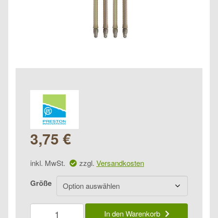
3,75
€
inkl. MwSt.
zzgl.
Versandkosten
Größe
Preston
In den Warenkorb
ICS