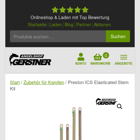
Skip
to
content
Onlineshop & Laden mit Top Bewertung
Startseite
Laden
Blog
Partner
Aktionen
Suchen
Suchen
nach:
0
KONTO
WARENKORB
ANGEBOTE
Start
/
Zubehör für Karpfen
/ Preston ICS Elasticated Stem
Kit