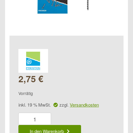
2,75
€
Vorrätig
inkl. 19 % MwSt.
zzgl.
Versandkosten
Preston
Bayonets
Menge
In den Warenkorb