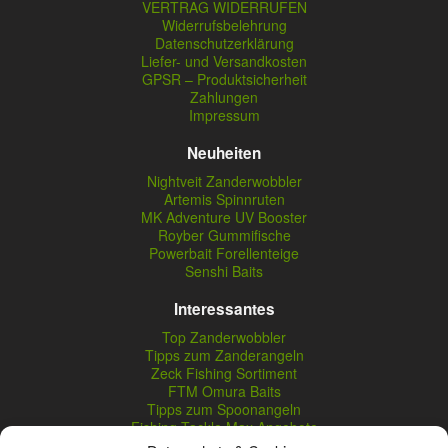
VERTRAG WIDERRUFEN
Widerrufsbelehrung
Datenschutzerklärung
Liefer- und Versandkosten
GPSR – Produktsicherheit
Zahlungen
Impressum
Neuheiten
Nightveit Zanderwobbler
Artemis Spinnruten
MK Adventure UV Booster
Royber Gummifische
Powerbait Forellenteige
Senshi Baits
Interessantes
Top Zanderwobbler
Tipps zum Zanderangeln
Zeck Fishing Sortiment
FTM Omura Baits
Tipps zum Spoonangeln
Fishing Tackle Max Angebote
Seika Pro Produkte