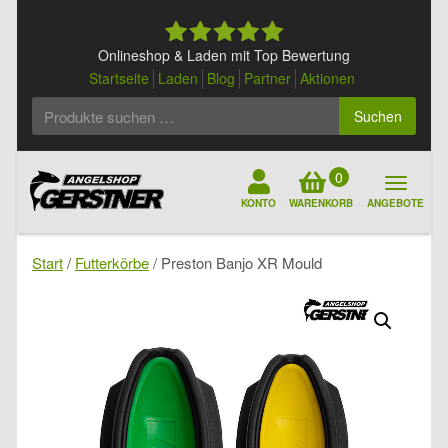
Skip
to
content
Onlineshop & Laden mit Top Bewertung
Startseite
Laden
Blog
Partner
Aktionen
Suchen
Suchen
nach:
0
KONTO
WARENKORB
ANGEBOTE
Start
/
Futterkörbe
/ Preston Banjo XR Mould