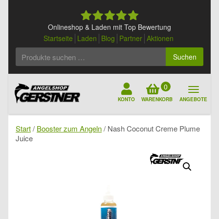
Skip
to
content
Onlineshop & Laden mit Top Bewertung
Startseite
Laden
Blog
Partner
Aktionen
Suchen
Suchen
nach:
0
KONTO
WARENKORB
ANGEBOTE
Start
/
Booster zum Angeln
/ Nash Coconut Creme Plume
Juice