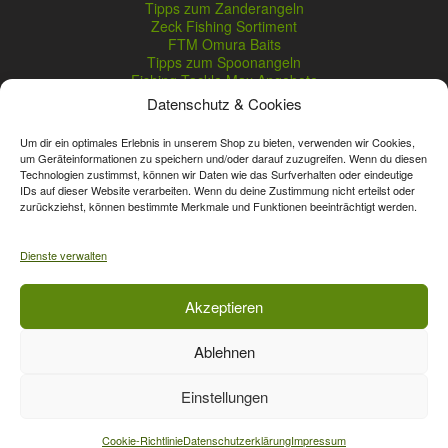
Tipps zum Zanderangeln
Zeck Fishing Sortiment
FTM Omura Baits
Tipps zum Spoonangeln
Fishing Tackle Max Angebote
Seika Pro Produkte
Datenschutz & Cookies
Nightveit Zanderwobbler
Um dir ein optimales Erlebnis in unserem Shop zu bieten, verwenden wir Cookies,
um Geräteinformationen zu speichern und/oder darauf zuzugreifen. Wenn du diesen
Technologien zustimmst, können wir Daten wie das Surfverhalten oder eindeutige
Vertrag widerrufen
IDs auf dieser Website verarbeiten. Wenn du deine Zustimmung nicht erteilst oder
zurückziehst, können bestimmte Merkmale und Funktionen beeinträchtigt werden.
* Streichpreise sind reguläre Ladenpreise von Angelshop Gerstner.
Unsere Onlinepreise können günstiger sein.
Dienste verwalten
Affiliate, Partner Rabatt-Codes und Aktionscodes gelten für das gesamte
Akzeptieren
Sortiment, davon ausgeschlossen sind Gutscheine, Sale-Produkte, Zeck
Fishing, Daiwa, Shimano, Major Craft und A-Tec Artikel. Wert-Gutschein-
Ablehnen
Codes gelten für das gesamte Sortiment.
Einstellungen
Vertrag widerrufen
Cookie-Richtlinie
Datenschutzerklärung
Impressum