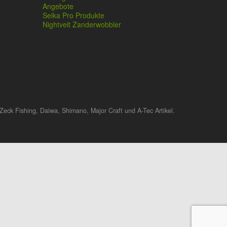
Angebote
Seika Pro Produkte
Nightveit Zanderwobbler
Zeck Fishing, Daiwa, Shimano, Major Craft und A-Tec Artikel.