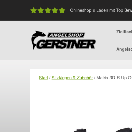
Skip
to
Onlineshop & Laden mit Top Bew
content
Zielfis
Angels
Start
/
Sitzkiepen & Zubehör
/ Matrix 3D-R Up O