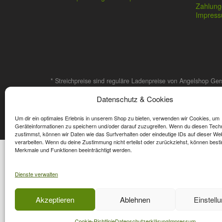
Zahlung
Impres
* Streichpreise sind reguläre Ladenpreise von Angelshop Ger
Datenschutz & Cookies
Affiliate, Partner Rabatt-Codes und Aktionscodes gelten für
Wert-Gutschein-Codes gelten für das gesamte Sortiment.
Um dir ein optimales Erlebnis in unserem Shop zu bieten, verwenden wir Cookies, um
Geräteinformationen zu speichern und/oder darauf zuzugreifen. Wenn du diesen Tech
zustimmst, können wir Daten wie das Surfverhalten oder eindeutige IDs auf dieser We
verarbeiten. Wenn du deine Zustimmung nicht erteilst oder zurückziehst, können best
Merkmale und Funktionen beeinträchtigt werden.
Dienste verwalten
Akzeptieren
Ablehnen
Einstell
Cookie-Richtlinie
Datenschutzerklärung
Impressum