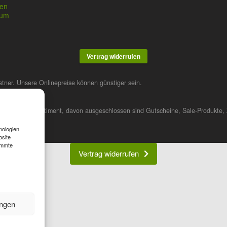
en
sum
Vertrag widerrufen
stner. Unsere Onlinepreise können günstiger sein.
 das gesamte Sortiment, davon ausgeschlossen sind Gutscheine, Sale-Produkte, 
nologien
bsite
immte
Vertrag widerrufen
ungen