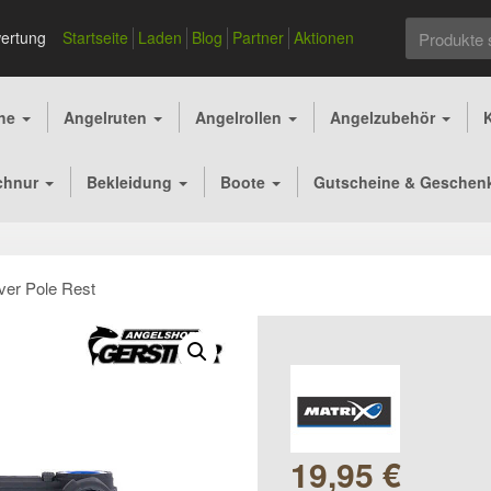
Suchen
ertung
Startseite
Laden
Blog
Partner
Aktionen
nach:
che
Angelruten
Angelrollen
Angelzubehör
chnur
Bekleidung
Boote
Gutscheine & Geschen
ver Pole Rest
19,95
€