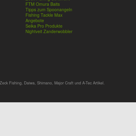
FTM Omura Baits
Tipps zum Spoonangeln
Fishing Tackle Max
Angebote
Seika Pro Produkte
Nightveit Zanderwobbler
Zeck Fishing, Daiwa, Shimano, Major Craft und A-Tec Artikel.