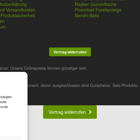
hutzerklärung
Royber Gummifische
und Versandkosten
Powerbait Forellenteige
Produktsicherheit
Senshi Baits
en
sum
Vertrag widerrufen
stner. Unsere Onlinepreise können günstiger sein.
 das gesamte Sortiment, davon ausgeschlossen sind Gutscheine, Sale-Produkte, 
nologien
bsite
immte
Vertrag widerrufen