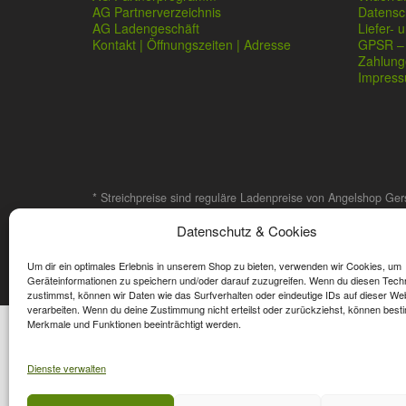
AG Partnerverzeichnis
Datensc
AG Ladengeschäft
Liefer- 
Kontakt | Öffnungszeiten | Adresse
GPSR – 
Zahlung
Impres
* Streichpreise sind reguläre Ladenpreise von Angelshop Ger
Datenschutz & Cookies
Affiliate, Partner Rabatt-Codes und Aktionscodes gelten für
Wert-Gutschein-Codes gelten für das gesamte Sortiment.
Um dir ein optimales Erlebnis in unserem Shop zu bieten, verwenden wir Cookies, um
Geräteinformationen zu speichern und/oder darauf zuzugreifen. Wenn du diesen Tech
zustimmst, können wir Daten wie das Surfverhalten oder eindeutige IDs auf dieser We
verarbeiten. Wenn du deine Zustimmung nicht erteilst oder zurückziehst, können best
Merkmale und Funktionen beeinträchtigt werden.
Dienste verwalten