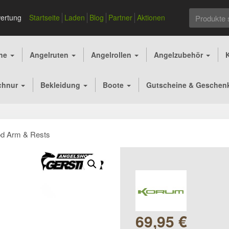
Suchen
ertung
Startseite
Laden
Blog
Partner
Aktionen
nach:
che
Angelruten
Angelrollen
Angelzubehör
chnur
Bekleidung
Boote
Gutscheine & Geschen
d Arm & Rests
69,95
€