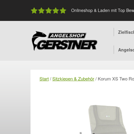
Skip
to
Onlineshop & Laden mit Top Bew
content
Zielfis
Angels
Start
/
Sitzkiepen & Zubehör
/ Korum XS Two Ro