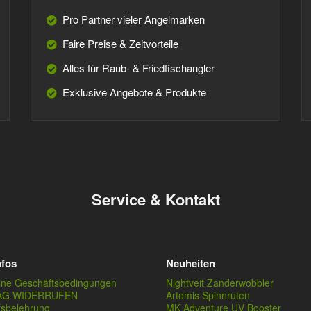
Pro Partner vieler Angelmarken
Faire Preise & Zeitvorteile
Alles für Raub- & Friedfischangler
Exklusive Angebote & Produkte
Service & Kontakt
nfos
Neuheiten
ine Geschäftsbedingungen
Nightveit Zanderwobbler
AG WIDERRUFEN
Artemis Spinnruten
fsbelehrung
MK Adventure UV Booster