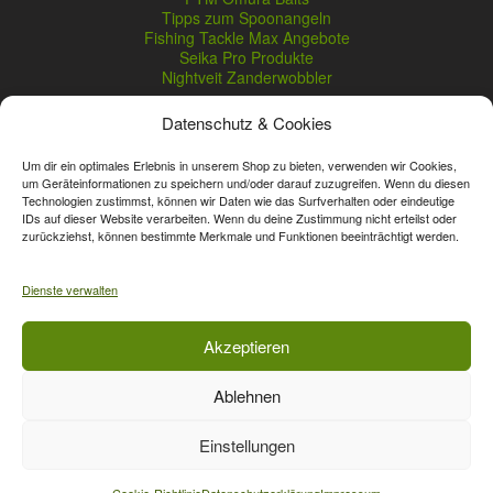
Tipps zum Spoonangeln
Fishing Tackle Max Angebote
Seika Pro Produkte
Nightveit Zanderwobbler
Datenschutz & Cookies
Vertrag widerrufen
Um dir ein optimales Erlebnis in unserem Shop zu bieten, verwenden wir Cookies,
um Geräteinformationen zu speichern und/oder darauf zuzugreifen. Wenn du diesen
Technologien zustimmst, können wir Daten wie das Surfverhalten oder eindeutige
* Streichpreise sind reguläre Ladenpreise von Angelshop Gerstner.
IDs auf dieser Website verarbeiten. Wenn du deine Zustimmung nicht erteilst oder
Unsere Onlinepreise können günstiger sein.
zurückziehst, können bestimmte Merkmale und Funktionen beeinträchtigt werden.
Affiliate, Partner Rabatt-Codes und Aktionscodes gelten für das gesamte
Dienste verwalten
Sortiment, davon ausgeschlossen sind Gutscheine, Sale-Produkte, Zeck
Fishing, Daiwa, Shimano, Major Craft und A-Tec Artikel. Wert-Gutschein-
Codes gelten für das gesamte Sortiment.
Akzeptieren
Ablehnen
Vertrag widerrufen
Einstellungen