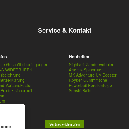
Service & Kontakt
nfos
Neuheiten
ine Geschäftsbedingungen
Nightveit Zanderwobbler
AG WIDERRUFEN
Artemis Spinnruten
fsbelehrung
MK Adventure UV Booster
hutzerklärung
Royber Gummifische
und Versandkosten
Powerbait Forellenteige
Produktsicherheit
Senshi Baits
en
sum
Vertrag widerrufen
nologien