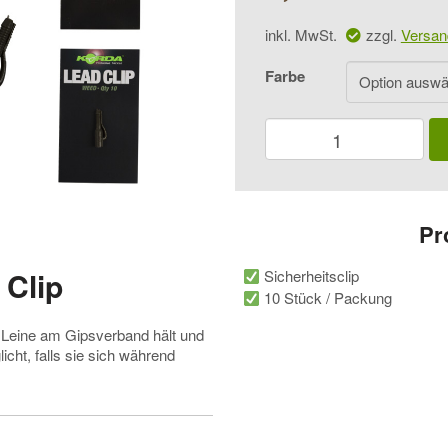
inkl. MwSt.
zzgl.
Versan
Farbe
Korda
Lead
Clip
Menge
Pr
 Clip
Sicherheitsclip
10 Stück / Packung
re Leine am Gipsverband hält und
cht, falls sie sich während