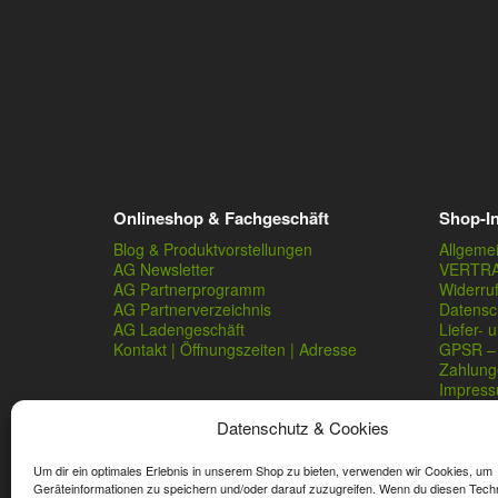
Onlineshop & Fachgeschäft
Shop-I
Blog & Produktvorstellungen
Allgeme
AG Newsletter
VERTR
AG Partnerprogramm
Widerru
AG Partnerverzeichnis
Datensc
AG Ladengeschäft
Liefer- 
Kontakt | Öffnungszeiten | Adresse
GPSR – 
Zahlung
Impres
Datenschutz & Cookies
Um dir ein optimales Erlebnis in unserem Shop zu bieten, verwenden wir Cookies, um
Geräteinformationen zu speichern und/oder darauf zuzugreifen. Wenn du diesen Tech