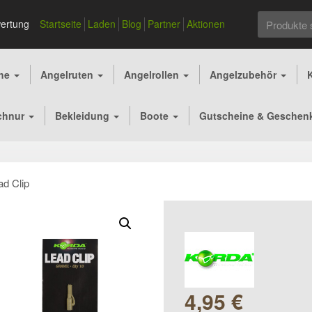
Suchen
ertung
Startseite
Laden
Blog
Partner
Aktionen
nach:
che
Angelruten
Angelrollen
Angelzubehör
chnur
Bekleidung
Boote
Gutscheine & Geschen
ad Clip
4,95
€