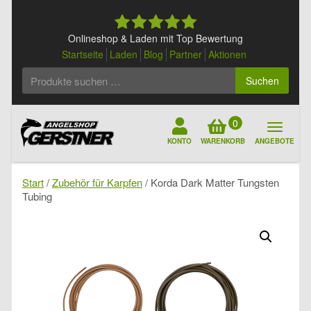
Skip
to
content
Onlineshop & Laden mit Top Bewertung
Startseite
Laden
Blog
Partner
Aktionen
Suchen
Suchen
nach:
0
KONTO
WARENKORB
ANGEBOTE
Start
/
Zubehör für Karpfen
/ Korda Dark Matter Tungsten
Tubing