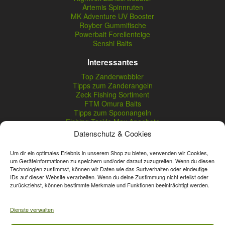
Artemis Spinnruten
MK Adventure UV Booster
Royber Gummifische
Powerbait Forellenteige
Senshi Baits
Interessantes
Top Zanderwobbler
Tipps zum Zanderangeln
Zeck Fishing Sortiment
FTM Omura Baits
Tipps zum Spoonangeln
Fishing Tackle Max Angebote
Seika Pro Produkte
Datenschutz & Cookies
Nightveit Zanderwobbler
Um dir ein optimales Erlebnis in unserem Shop zu bieten, verwenden wir Cookies,
um Geräteinformationen zu speichern und/oder darauf zuzugreifen. Wenn du diesen
Technologien zustimmst, können wir Daten wie das Surfverhalten oder eindeutige
Vertrag widerrufen
IDs auf dieser Website verarbeiten. Wenn du deine Zustimmung nicht erteilst oder
zurückziehst, können bestimmte Merkmale und Funktionen beeinträchtigt werden.
* Streichpreise sind reguläre Ladenpreise von Angelshop Gerstner.
Unsere Onlinepreise können günstiger sein.
Dienste verwalten