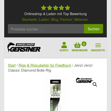
Skip
to
content
Onlineshop & Laden mit Top Bewertung
Startseite
Laden
Blog
Partner
Aktionen
Suchen
Suchen
nach:
0
KONTO
WARENKORB
ANGEBOTE
Start
/
Rigs & Rigzubehör für Friedfisch
/ Jenzi Jenzi
Classic Diamond Bolie Rig