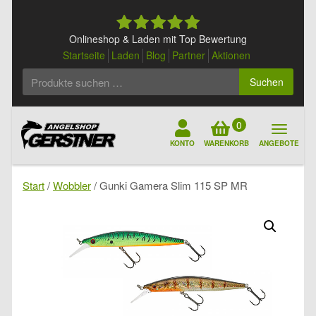
Skip
to
content
Onlineshop & Laden mit Top Bewertung
Startseite
Laden
Blog
Partner
Aktionen
Suchen
Suchen
nach:
0
KONTO
WARENKORB
ANGEBOTE
Start
/
Wobbler
/ Gunki Gamera Slim 115 SP MR