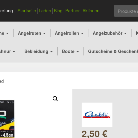
Suchen
ertung
Startseite
Laden
Blog
Partner
Aktionen
nach:
che
Angelruten
Angelrollen
Angelzubehör
chnur
Bekleidung
Boote
Gutscheine & Geschen
ad
2,50
€