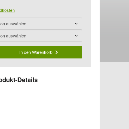
dkosten
In den Warenkorb
odukt-Details