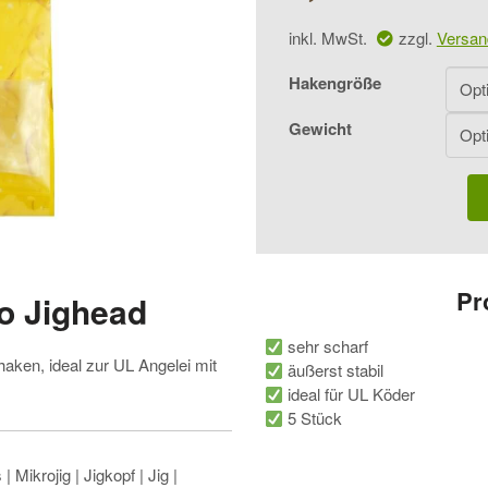
inkl. MwSt.
zzgl.
Versan
Hakengröße
Gewicht
Gamakatsu
Micro
Jighead
Menge
Pr
o Jighead
sehr scharf
aken, ideal zur UL Angelei mit
äußerst stabil
ideal für UL Köder
5 Stück
 Mikrojig | Jigkopf | Jig |