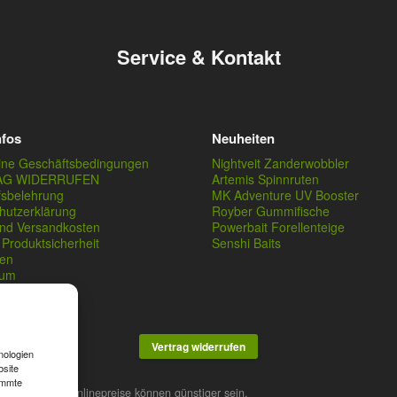
Service & Kontakt
nfos
Neuheiten
ine Geschäftsbedingungen
Nightveit Zanderwobbler
AG WIDERRUFEN
Artemis Spinnruten
fsbelehrung
MK Adventure UV Booster
hutzerklärung
Royber Gummifische
und Versandkosten
Powerbait Forellenteige
Produktsicherheit
Senshi Baits
en
sum
Vertrag widerrufen
nologien
bsite
immte
stner. Unsere Onlinepreise können günstiger sein.