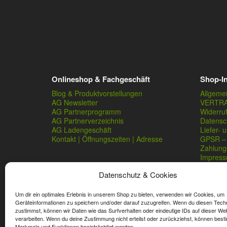
Onlineshop & Fachgeschäft
Shop-I
Blog & Produktvorstellungen
Allgeme
AG Newsletter
VERTR
AG Partnerprogramm
Widerru
AG Partnerverzeichnis
Datensc
AG Ladengeschäft
Liefer- 
Kontakt | Öffnungszeiten | Adresse
GPSR – 
Zahlung
Impres
Datenschutz & Cookies
Um dir ein optimales Erlebnis in unserem Shop zu bieten, verwenden wir Cookies, um
Geräteinformationen zu speichern und/oder darauf zuzugreifen. Wenn du diesen Tech
zustimmst, können wir Daten wie das Surfverhalten oder eindeutige IDs auf dieser We
verarbeiten. Wenn du deine Zustimmung nicht erteilst oder zurückziehst, können best
* Streichpreise sind reguläre Ladenpreise von Angelshop Ger
Merkmale und Funktionen beeinträchtigt werden.