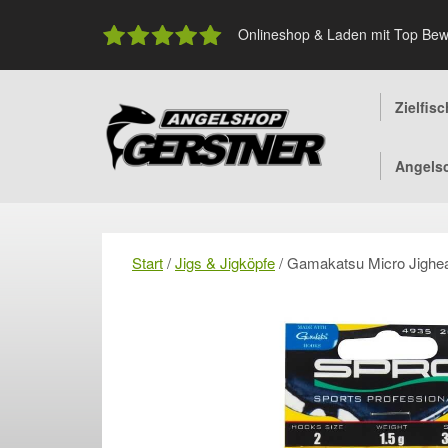
Skip
to
Onlineshop & Laden mit Top Bew
content
Zielfis
Angels
Start
/
Jigs & Jigköpfe
/ Gamakatsu Micro Jighe