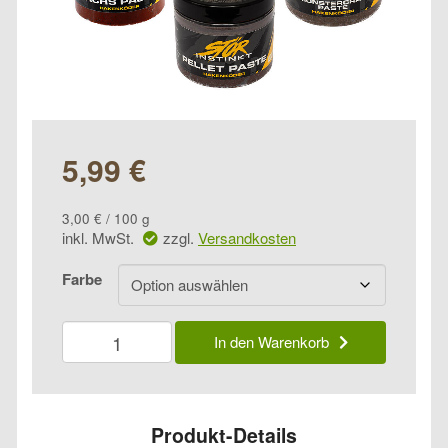
5,99
€
3,00
€
/
100
g
inkl. MwSt.
zzgl.
Versandkosten
Farbe
FTM
In den Warenkorb
Störteig
Menge
Produkt-Details