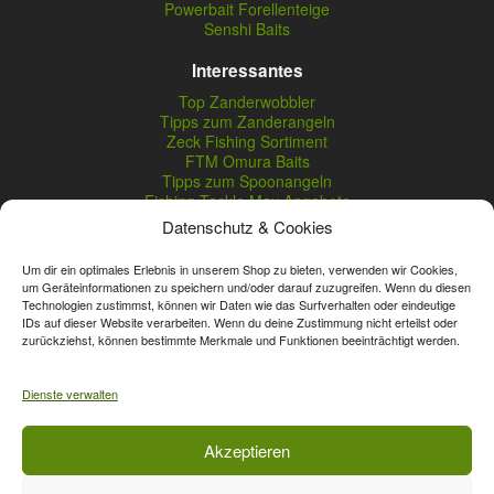
Powerbait Forellenteige
Senshi Baits
Interessantes
Top Zanderwobbler
Tipps zum Zanderangeln
Zeck Fishing Sortiment
FTM Omura Baits
Tipps zum Spoonangeln
Fishing Tackle Max Angebote
Seika Pro Produkte
Datenschutz & Cookies
Nightveit Zanderwobbler
Um dir ein optimales Erlebnis in unserem Shop zu bieten, verwenden wir Cookies,
um Geräteinformationen zu speichern und/oder darauf zuzugreifen. Wenn du diesen
Technologien zustimmst, können wir Daten wie das Surfverhalten oder eindeutige
Vertrag widerrufen
IDs auf dieser Website verarbeiten. Wenn du deine Zustimmung nicht erteilst oder
zurückziehst, können bestimmte Merkmale und Funktionen beeinträchtigt werden.
* Streichpreise sind reguläre Ladenpreise von Angelshop Gerstner.
Unsere Onlinepreise können günstiger sein.
Dienste verwalten
Affiliate, Partner Rabatt-Codes und Aktionscodes gelten für das gesamte
Akzeptieren
Sortiment, davon ausgeschlossen sind Gutscheine, Sale-Produkte, Zeck
Fishing, Daiwa, Shimano, Major Craft und A-Tec Artikel. Wert-Gutschein-