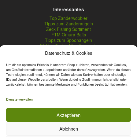
Interessantes
Top Zanderwobbler
Tipps zum Zanderangeln
Zeck Fishing Sortiment
FTM Omura Baits
Tipps zum Spoonangeln
Fishing Tackle Max Angebote
Seika Pro Produkte
Datenschutz & Cookies
Nightveit Zanderwobbler
Um dir ein optimales Erlebnis in unserem Shop zu bieten, verwenden wir Cookies,
um Geräteinformationen zu speichern und/oder darauf zuzugreifen. Wenn du diesen
Technologien zustimmst, können wir Daten wie das Surfverhalten oder eindeutige
Vertrag widerrufen
IDs auf dieser Website verarbeiten. Wenn du deine Zustimmung nicht erteilst oder
zurückziehst, können bestimmte Merkmale und Funktionen beeinträchtigt werden.
* Streichpreise sind reguläre Ladenpreise von Angelshop Gerstner.
Unsere Onlinepreise können günstiger sein.
Dienste verwalten
Affiliate, Partner Rabatt-Codes und Aktionscodes gelten für das gesamte
Akzeptieren
Sortiment, davon ausgeschlossen sind Gutscheine, Sale-Produkte, Zeck
Fishing, Daiwa, Shimano, Major Craft und A-Tec Artikel. Wert-Gutschein-
Ablehnen
Codes gelten für das gesamte Sortiment.