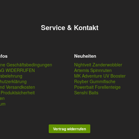
Service & Kontakt
nfos
Neuheiten
ine Geschäftsbedingungen
Nightveit Zanderwobbler
AG WIDERRUFEN
Artemis Spinnruten
fsbelehrung
MK Adventure UV Booster
hutzerklärung
Royber Gummifische
und Versandkosten
Powerbait Forellenteige
Produktsicherheit
Senshi Baits
en
sum
Vertrag widerrufen