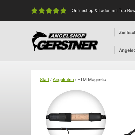
Skip
to
Onlineshop & Laden mit Top Bew
content
Zielfis
Angels
Start
/
Angelruten
/ FTM Magnetic