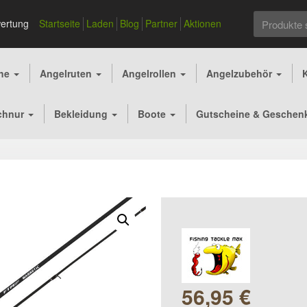
Suchen
ertung
Startseite
Laden
Blog
Partner
Aktionen
nach:
che
Angelruten
Angelrollen
Angelzubehör
chnur
Bekleidung
Boote
Gutscheine & Geschen
56,95
€