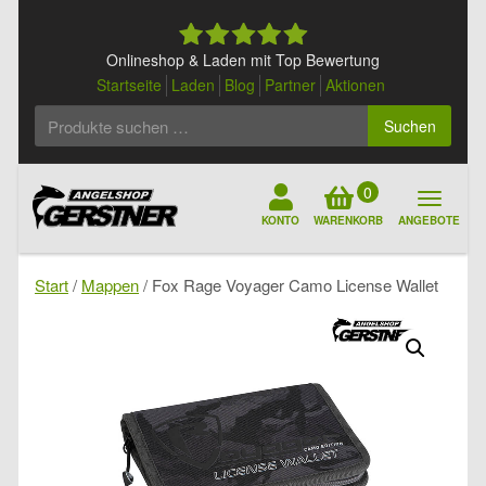
Skip
to
content
Onlineshop & Laden mit Top Bewertung
Startseite
Laden
Blog
Partner
Aktionen
Suchen
Suchen
nach:
0
KONTO
WARENKORB
ANGEBOTE
Start
/
Mappen
/ Fox Rage Voyager Camo License Wallet