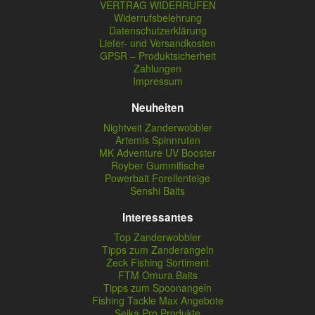
VERTRAG WIDERRUFEN
Widerrufsbelehrung
Datenschutzerklärung
Liefer- und Versandkosten
GPSR – Produktsicherheit
Zahlungen
Impressum
Neuheiten
Nightveit Zanderwobbler
Artemis Spinnruten
MK Adventure UV Booster
Royber Gummifische
Powerbait Forellenteige
Senshi Baits
Interessantes
Top Zanderwobbler
Tipps zum Zanderangeln
Zeck Fishing Sortiment
FTM Omura Baits
Tipps zum Spoonangeln
Fishing Tackle Max Angebote
Seika Pro Produkte