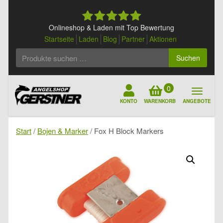
Skip
to
content
Onlineshop & Laden mit Top Bewertung
Startseite
Laden
Blog
Partner
Aktionen
Suchen
Suchen
nach:
0
KONTO
WARENKORB
ANGEBOTE
Start
/
Bojen & Marker
/ Fox H Block Markers