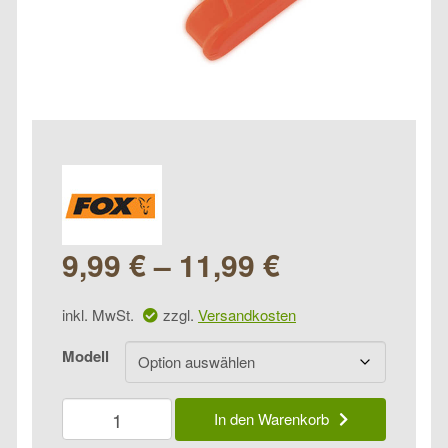
9,99
€
–
11,99
€
inkl. MwSt.
zzgl.
Versandkosten
Modell
Fox
In den Warenkorb
H
Block