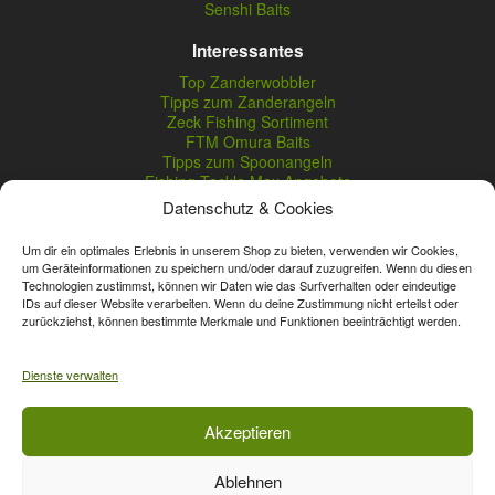
Senshi Baits
Interessantes
Top Zanderwobbler
Tipps zum Zanderangeln
Zeck Fishing Sortiment
FTM Omura Baits
Tipps zum Spoonangeln
Fishing Tackle Max Angebote
Seika Pro Produkte
Datenschutz & Cookies
Nightveit Zanderwobbler
Um dir ein optimales Erlebnis in unserem Shop zu bieten, verwenden wir Cookies,
um Geräteinformationen zu speichern und/oder darauf zuzugreifen. Wenn du diesen
Technologien zustimmst, können wir Daten wie das Surfverhalten oder eindeutige
Vertrag widerrufen
IDs auf dieser Website verarbeiten. Wenn du deine Zustimmung nicht erteilst oder
zurückziehst, können bestimmte Merkmale und Funktionen beeinträchtigt werden.
* Streichpreise sind reguläre Ladenpreise von Angelshop Gerstner.
Unsere Onlinepreise können günstiger sein.
Dienste verwalten
Affiliate, Partner Rabatt-Codes und Aktionscodes gelten für das gesamte
Akzeptieren
Sortiment, davon ausgeschlossen sind Gutscheine, Sale-Produkte, Zeck
Fishing, Daiwa, Shimano, Major Craft und A-Tec Artikel. Wert-Gutschein-
Ablehnen
Codes gelten für das gesamte Sortiment.