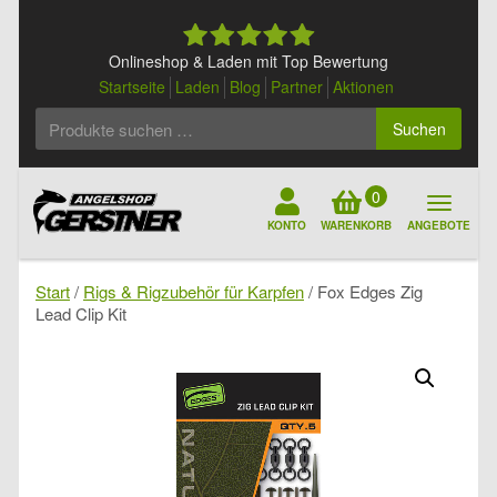
Skip
to
content
Onlineshop & Laden mit Top Bewertung
Startseite
Laden
Blog
Partner
Aktionen
Suchen
Suchen
nach:
0
KONTO
WARENKORB
ANGEBOTE
Start
/
Rigs & Rigzubehör für Karpfen
/ Fox Edges Zig
Lead Clip Kit