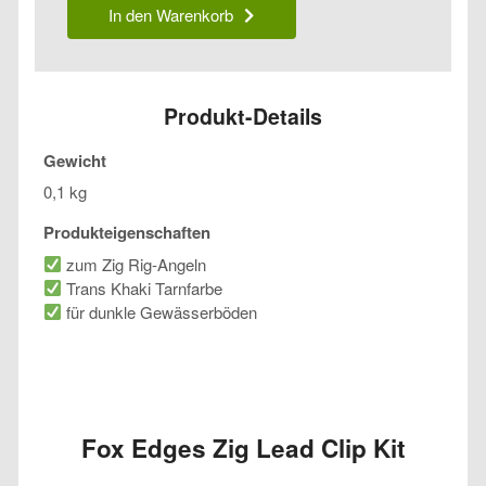
Zig
In den Warenkorb
Lead
Clip
Kit
Menge
Produkt-Details
Gewicht
0,1 kg
Produkteigenschaften
zum Zig Rig-Angeln
Trans Khaki Tarnfarbe
für dunkle Gewässerböden
Fox Edges Zig Lead Clip Kit