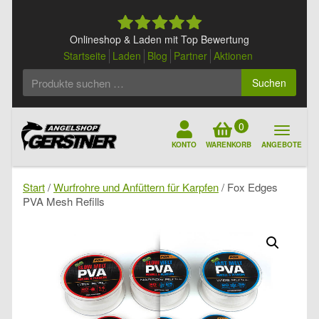
Skip
to
content
Onlineshop & Laden mit Top Bewertung
Startseite
Laden
Blog
Partner
Aktionen
Suchen
Suchen
nach:
0
KONTO
WARENKORB
ANGEBOTE
Start
/
Wurfrohre und Anfüttern für Karpfen
/ Fox Edges
PVA Mesh Refills