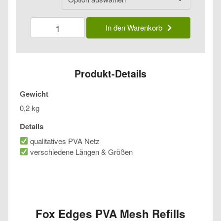
Fox
In den Warenkorb
Edges
PVA
Mesh
Refills
Menge
Produkt-Details
Gewicht
0,2 kg
Details
qualitatives PVA Netz
verschiedene Längen & Größen
Fox Edges PVA Mesh Refills