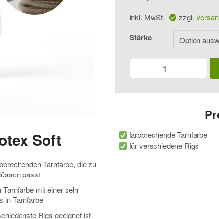
inkl. MwSt.
zzgl.
Versan
Stärke
Fox
Edges
Camotex
Soft
Menge
Pr
tex Soft
farbbrechende Tarnfarbe
für verschiedene Rigs
rbbrechenden Tarnfarbe, die zu
lüssen passt
 Tarnfarbe mit einer sehr
 in Tarnfarbe
schiedenste Rigs geeignet ist