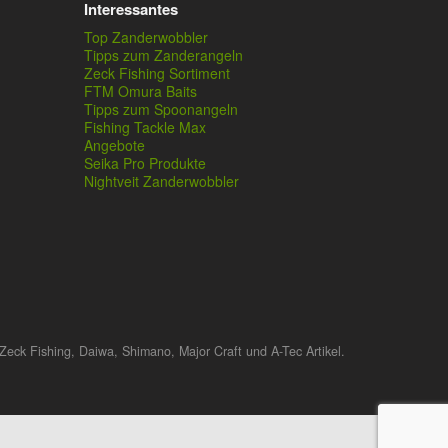
Interessantes
Top Zanderwobbler
Tipps zum Zanderangeln
Zeck Fishing Sortiment
FTM Omura Baits
Tipps zum Spoonangeln
Fishing Tackle Max
Angebote
Seika Pro Produkte
Nightveit Zanderwobbler
Zeck Fishing, Daiwa, Shimano, Major Craft und A-Tec Artikel.