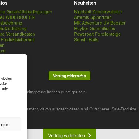
nfos
Neuheiten
ine Geschäftsbedingungen
Nightveit Zanderwobbler
AG WIDERRUFEN
Artemis Spinnruten
fsbelehrung
MK Adventure UV Booster
hutzerklärung
Royber Gummifische
und Versandkosten
Powerbait Forellenteige
Produktsicherheit
Senshi Baits
en
sum
Vertrag widerrufen
nologien
bsite
immte
stner. Unsere Onlinepreise können günstiger sein.
 das gesamte Sortiment, davon ausgeschlossen sind Gutscheine, Sale-Produkte, 
ungen
Vertrag widerrufen