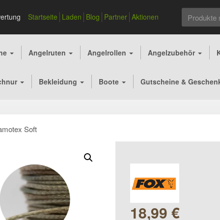
Suchen
ertung
Startseite
Laden
Blog
Partner
Aktionen
nach:
che
Angelruten
Angelrollen
Angelzubehör
chnur
Bekleidung
Boote
Gutscheine & Geschen
amotex Soft
18,99
€