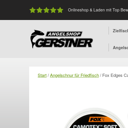
Skip
to
Onlineshop & Laden mit Top Bew
content
Zielfis
Angels
Start
/
Angelschnur für Friedfisch
/ Fox Edges C