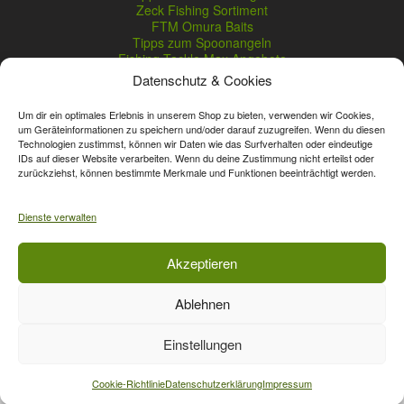
Zeck Fishing Sortiment
FTM Omura Baits
Tipps zum Spoonangeln
Fishing Tackle Max Angebote
Seika Pro Produkte
Datenschutz & Cookies
Nightveit Zanderwobbler
Um dir ein optimales Erlebnis in unserem Shop zu bieten, verwenden wir Cookies,
um Geräteinformationen zu speichern und/oder darauf zuzugreifen. Wenn du diesen
Technologien zustimmst, können wir Daten wie das Surfverhalten oder eindeutige
Vertrag widerrufen
IDs auf dieser Website verarbeiten. Wenn du deine Zustimmung nicht erteilst oder
zurückziehst, können bestimmte Merkmale und Funktionen beeinträchtigt werden.
* Streichpreise sind reguläre Ladenpreise von Angelshop Gerstner.
Unsere Onlinepreise können günstiger sein.
Dienste verwalten
Affiliate, Partner Rabatt-Codes und Aktionscodes gelten für das gesamte
Akzeptieren
Sortiment, davon ausgeschlossen sind Gutscheine, Sale-Produkte, Zeck
Fishing, Daiwa, Shimano, Major Craft und A-Tec Artikel. Wert-Gutschein-
Ablehnen
Codes gelten für das gesamte Sortiment.
Einstellungen
Vertrag widerrufen
Cookie-Richtlinie
Datenschutzerklärung
Impressum