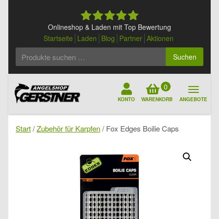
Skip
to
content
Onlineshop & Laden mit Top Bewertung
Startseite
Laden
Blog
Partner
Aktionen
Suchen
Suchen
nach:
0
KONTO
WARENKORB
ANGEBOTE
Start
/
Zubehör für Karpfen
/ Fox Edges Boilie Caps