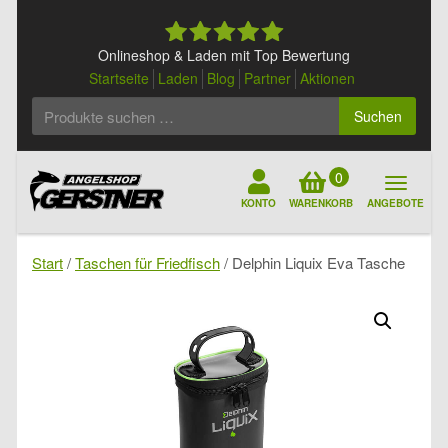
Skip
to
content
Onlineshop & Laden mit Top Bewertung
Startseite
Laden
Blog
Partner
Aktionen
Suchen
Suchen
nach:
0
KONTO
WARENKORB
ANGEBOTE
Start
/
Taschen für Friedfisch
/ Delphin Liquix Eva Tasche