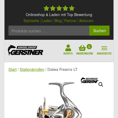
Skip
to
content
Onlineshop & Laden mit Top Bewertung
Startseite
Laden
Blog
Partner
Aktionen
Suchen
Suchen
nach:
0
KONTO
WARENKORB
ANGEBOTE
Start
/
Stationärrollen
/ Daiwa Freams LT