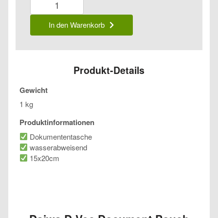
D-
Vec
In den Warenkorb
Document
Pouch
Menge
Produkt-Details
Gewicht
1 kg
Produktinformationen
Dokumententasche
wasserabweisend
15x20cm