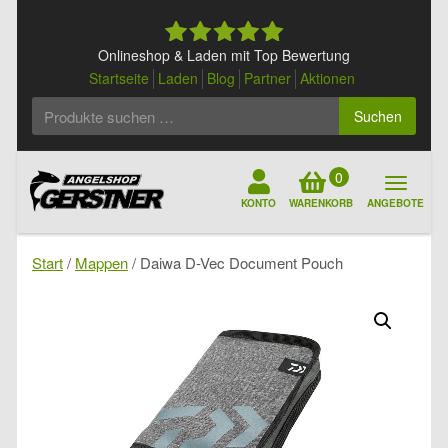
Skip
to
content
Onlineshop & Laden mit Top Bewertung
Startseite
Laden
Blog
Partner
Aktionen
Suchen
Suchen
nach:
0
KONTO
WARENKORB
ANGEBOTE
Start
/
Mappen
/ Daiwa D-Vec Document Pouch