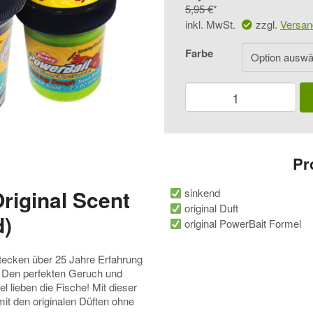
Preis
5,95
€
Preis
inkl. MwSt.
zzgl.
Versan
war:
ist:
Farbe
5,95 €
5,50 €.
Berkley
PowerBait
Original
Scent
(Sinkend)
Menge
Pr
riginal Scent
sinkend
original Duft
d)
original PowerBait Formel
stecken über 25 Jahre Erfahrung
n. Den perfekten Geruch und
lieben die Fische! Mit dieser
it den originalen Düften ohne