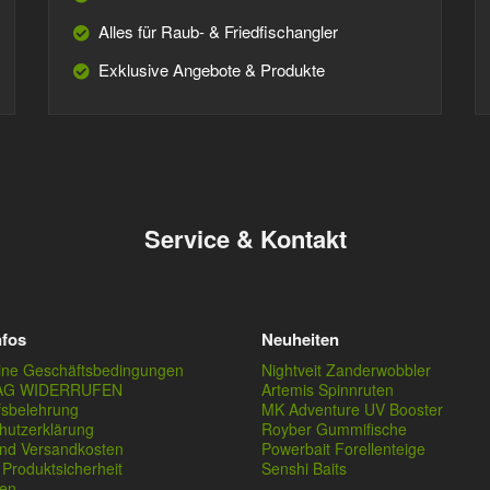
Alles für Raub- & Friedfischangler
Exklusive Angebote & Produkte
Service & Kontakt
nfos
Neuheiten
ine Geschäftsbedingungen
Nightveit Zanderwobbler
AG WIDERRUFEN
Artemis Spinnruten
fsbelehrung
MK Adventure UV Booster
hutzerklärung
Royber Gummifische
und Versandkosten
Powerbait Forellenteige
Produktsicherheit
Senshi Baits
en