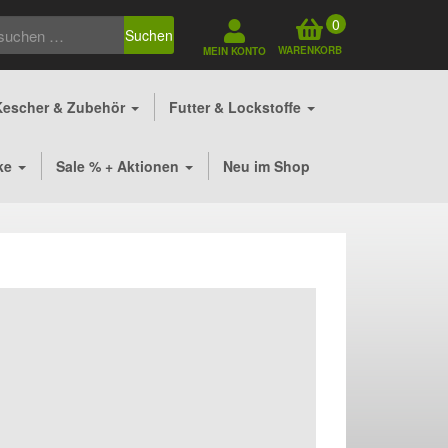
0
Suchen
WARENKORB
MEIN KONTO
Kescher & Zubehör
Futter & Lockstoffe
ke
Sale % + Aktionen
Neu im Shop
her
ler