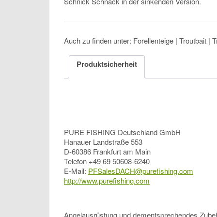
Schnick Schnack in der sinkenden Version.
Auch zu finden unter: Forellenteige | Troutbait | T
Produktsicherheit
PURE FISHING Deutschland GmbH
Hanauer Landstraße 553
D-60386 Frankfurt am Main
Telefon +49 69 50608-6240
E-Mail:
PFSalesDACH@purefishing.com
http://www.purefishing.com
Angelausrüstung und dementsprechendes Zubehör, 