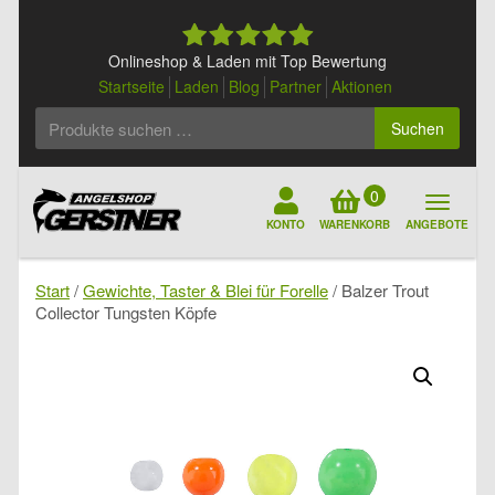
Skip
to
content
Onlineshop & Laden mit Top Bewertung
Startseite
Laden
Blog
Partner
Aktionen
Suchen
Suchen
nach:
0
KONTO
WARENKORB
ANGEBOTE
Start
/
Gewichte, Taster & Blei für Forelle
/ Balzer Trout
Collector Tungsten Köpfe