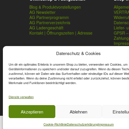
Blog & Produktvorstellungen
Allgeme
AG Newsletter
VERTR
AG Partnerprogramm
Widerru
AG Partnerverzeichnis
Datensc
AG Ladengeschäft
Liefer- 
Kontakt | Öffnungszeiten | Adresse
GPSR – 
Zahlung
Impres
Datenschutz & Cookies
Um dir ein optimales Erlebnis in unserem Shop zu bieten, verwenden wir Cookies, um
Geräteinformationen zu speichern und/oder darauf zuzugreifen. Wenn du diesen Tech
zustimmst, können wir Daten wie das Surfverhalten oder eindeutige IDs auf dieser We
verarbeiten. Wenn du deine Zustimmung nicht erteilst oder zurückziehst, können best
* Streichpreise sind reguläre Ladenpreise von Angelshop Ger
Merkmale und Funktionen beeinträchtigt werden.
Dienste verwalten
Affiliate, Partner Rabatt-Codes und Aktionscodes gelten für
Wert-Gutschein-Codes gelten für das gesamte Sortiment.
Akzeptieren
Ablehnen
Einstell
Cookie-Richtlinie
Datenschutzerklärung
Impressum