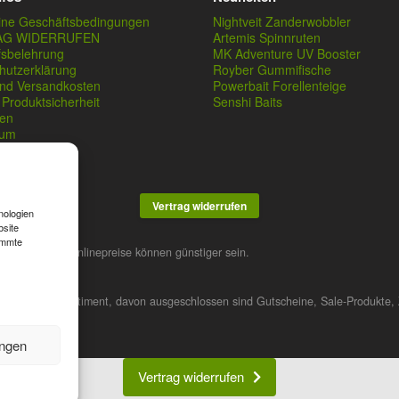
ine Geschäftsbedingungen
Nightveit Zanderwobbler
AG WIDERRUFEN
Artemis Spinnruten
fsbelehrung
MK Adventure UV Booster
hutzerklärung
Royber Gummifische
und Versandkosten
Powerbait Forellenteige
Produktsicherheit
Senshi Baits
en
sum
Vertrag widerrufen
nologien
bsite
immte
stner. Unsere Onlinepreise können günstiger sein.
 das gesamte Sortiment, davon ausgeschlossen sind Gutscheine, Sale-Produkte, 
ungen
Vertrag widerrufen