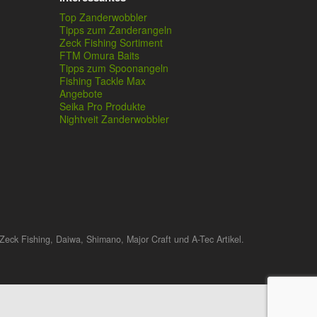
Top Zanderwobbler
Tipps zum Zanderangeln
Zeck Fishing Sortiment
FTM Omura Baits
Tipps zum Spoonangeln
Fishing Tackle Max
Angebote
Seika Pro Produkte
Nightveit Zanderwobbler
Zeck Fishing, Daiwa, Shimano, Major Craft und A-Tec Artikel.