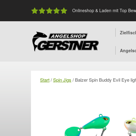
Skip
to
Onlineshop & Laden mit Top Bew
content
Zielfis
Angels
Start
/
Spin Jigs
/ Balzer Spin Buddy Evil Eye lig