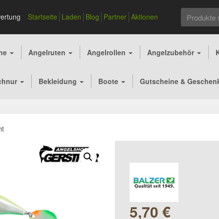
Suchen
ertung
Startseite
Laden
Blog
Partner
Aktionen
nach:
che
Angelruten
Angelrollen
Angelzubehör
chnur
Bekleidung
Boote
Gutscheine & Geschen
ht
5,70
€