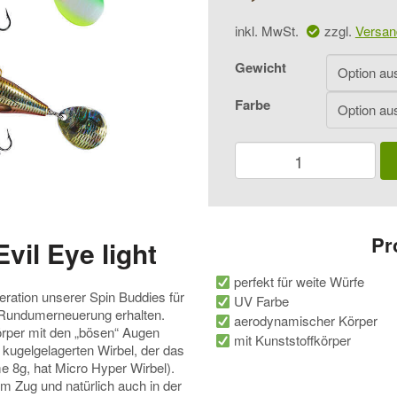
inkl. MwSt.
zzgl.
Versan
Gewicht
Farbe
Balzer
Spin
Buddy
Evil
Eye
light
Pr
vil Eye light
Menge
perfekt für weite Würfe
eration unserer Spin Buddies für
UV Farbe
e Rundumerneuerung erhalten.
aerodynamischer Körper
rper mit den „bösen“ Augen
mit Kunststoffkörper
 kugelgelagerten Wirbel, der das
e 8g, hat Micro Hyper Wirbel).
em Zug und natürlich auch in der