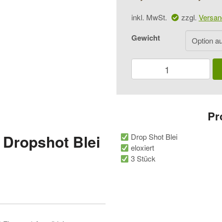
inkl. MwSt.
zzgl.
Versan
Gewicht
Balzer
Shirasu
Street
Dropshot
Blei
Lang
Pr
Menge
 Dropshot Blei
Drop Shot Blei
eloxiert
3 Stück