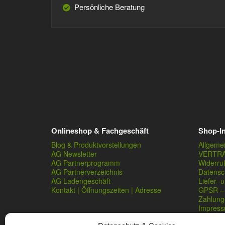
Persönliche Beratung
Onlineshop & Fachgeschäft
Shop-I
Blog & Produktvorstellungen
Allgeme
AG Newsletter
VERTR
AG Partnerprogramm
Widerru
AG Partnerverzeichnis
Datensc
AG Ladengeschäft
Liefer- 
Kontakt | Öffnungszeiten | Adresse
GPSR – 
Zahlung
Impres