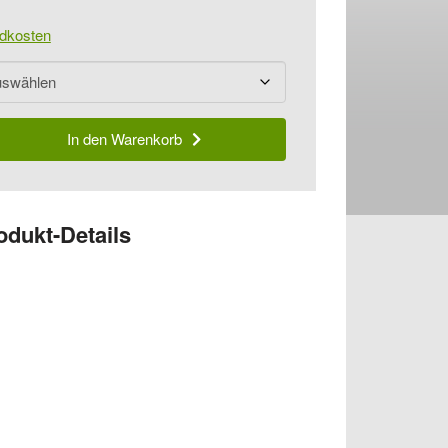
dkosten
In den Warenkorb
odukt-Details