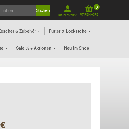
0
Suchen
WARENKORB
MEIN KONTO
Kescher & Zubehör
Futter & Lockstoffe
ke
Sale % + Aktionen
Neu im Shop
9
€