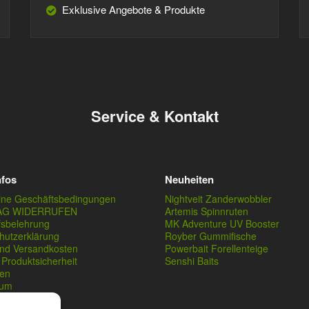
Exklusive Angebote & Produkte
Service & Kontakt
nfos
Neuheiten
ine Geschäftsbedingungen
Nightveit Zanderwobbler
AG WIDERRUFEN
Artemis Spinnruten
fsbelehrung
MK Adventure UV Booster
hutzerklärung
Royber Gummifische
und Versandkosten
Powerbait Forellenteige
Produktsicherheit
Senshi Baits
en
sum