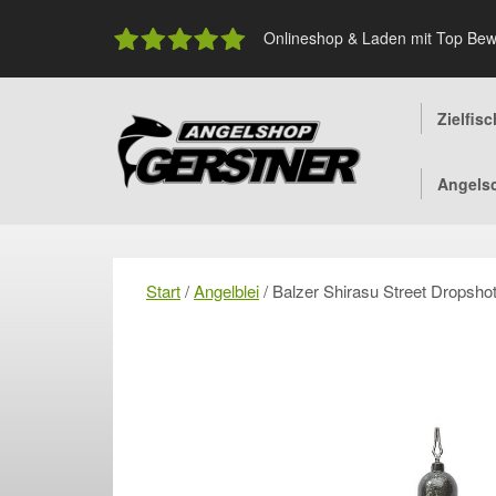
Skip
to
Onlineshop & Laden mit Top Bew
content
Zielfis
Angels
Start
/
Angelblei
/ Balzer Shirasu Street Dropshot