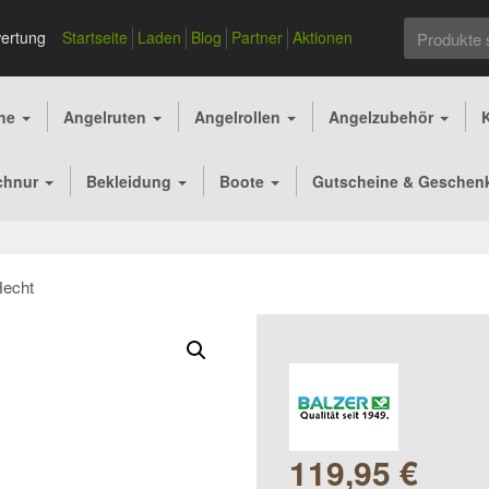
Suchen
ertung
Startseite
Laden
Blog
Partner
Aktionen
nach:
che
Angelruten
Angelrollen
Angelzubehör
chnur
Bekleidung
Boote
Gutscheine & Geschen
Hecht
119,95
€