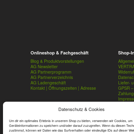
Onlineshop & Fachgeschäft
Shop-I
Blog & Produktvorstellungen
Allgeme
AG Newsletter
VERTR
AG Partnerprogramm
Widerru
AG Partnerverzeichnis
Datensc
AG Ladengeschäft
Liefer- 
Kontakt | Öffnungszeiten | Adresse
GPSR – 
Zahlung
Impres
Datenschutz & Cookies
Um dir ein optimales Erlebnis in unserem Shop zu bieten, verwenden wir Cookies, um
Geräteinformationen zu speichern und/oder darauf zuzugreifen. Wenn du diesen Tech
zustimmst, können wir Daten wie das Surfverhalten oder eindeutige IDs auf dieser We