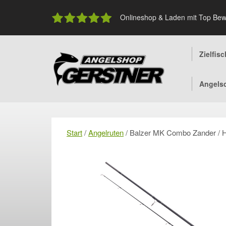
Skip
to
Onlineshop & Laden mit Top Bew
content
Zielfis
Angels
Start
/
Angelruten
/ Balzer MK Combo Zander / 