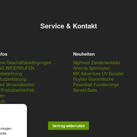
Service & Kontakt
nfos
Neuheiten
ine Geschäftsbedingungen
Nightveit Zanderwobbler
AG WIDERRUFEN
Artemis Spinnruten
fsbelehrung
MK Adventure UV Booster
hutzerklärung
Royber Gummifische
und Versandkosten
Powerbait Forellenteige
Produktsicherheit
Senshi Baits
en
sum
Vertrag widerrufen
nologien
bsite