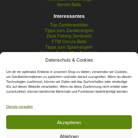
Senshi Baits
Interessantes
Top Zanderwobbler
Tipps zum Zanderangeln
Zeck Fishing Sortiment
FTM Omura Baits
Tipps zum Spoonangeln
Fishing Tackle Max Angebote
Seika Pro Produkte
Datenschutz & Cookies
Nightveit Zanderwobbler
Um dir ein optimales Erlebnis in unserem Shop zu bieten, verwenden wir Cookies,
um Geräteinformationen zu speichern und/oder darauf zuzugreifen. Wenn du diesen
Technologien zustimmst, können wir Daten wie das Surfverhalten oder eindeutige
Vertrag widerrufen
IDs auf dieser Website verarbeiten. Wenn du deine Zustimmung nicht erteilst oder
zurückziehst, können bestimmte Merkmale und Funktionen beeinträchtigt werden.
* Streichpreise sind reguläre Ladenpreise von Angelshop Gerstner.
Unsere Onlinepreise können günstiger sein.
Dienste verwalten
Affiliate, Partner Rabatt-Codes und Aktionscodes gelten für das gesamte
Akzeptieren
Sortiment, davon ausgeschlossen sind Gutscheine, Sale-Produkte, Zeck
Fishing, Daiwa, Shimano, Major Craft und A-Tec Artikel. Wert-Gutschein-
Ablehnen
Codes gelten für das gesamte Sortiment.