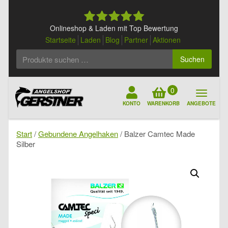
Skip
to
content
Onlineshop & Laden mit Top Bewertung
Startseite
Laden
Blog
Partner
Aktionen
Suchen
Suchen
nach:
0
KONTO
WARENKORB
ANGEBOTE
Start
/
Gebundene Angelhaken
/ Balzer Camtec Made
Silber