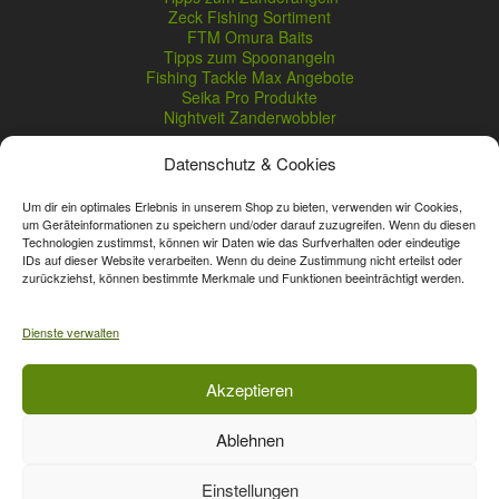
Zeck Fishing Sortiment
FTM Omura Baits
Tipps zum Spoonangeln
Fishing Tackle Max Angebote
Seika Pro Produkte
Nightveit Zanderwobbler
Datenschutz & Cookies
Vertrag widerrufen
Um dir ein optimales Erlebnis in unserem Shop zu bieten, verwenden wir Cookies,
um Geräteinformationen zu speichern und/oder darauf zuzugreifen. Wenn du diesen
Technologien zustimmst, können wir Daten wie das Surfverhalten oder eindeutige
* Streichpreise sind reguläre Ladenpreise von Angelshop Gerstner.
IDs auf dieser Website verarbeiten. Wenn du deine Zustimmung nicht erteilst oder
Unsere Onlinepreise können günstiger sein.
zurückziehst, können bestimmte Merkmale und Funktionen beeinträchtigt werden.
Affiliate, Partner Rabatt-Codes und Aktionscodes gelten für das gesamte
Dienste verwalten
Sortiment, davon ausgeschlossen sind Gutscheine, Sale-Produkte, Zeck
Fishing, Daiwa, Shimano, Major Craft und A-Tec Artikel. Wert-Gutschein-
Codes gelten für das gesamte Sortiment.
Akzeptieren
Ablehnen
Vertrag widerrufen
Einstellungen