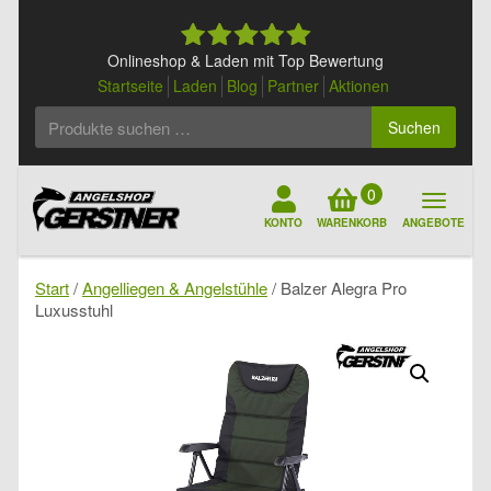
Skip
to
content
Onlineshop & Laden mit Top Bewertung
Startseite
Laden
Blog
Partner
Aktionen
Suchen
Suchen
nach:
0
KONTO
WARENKORB
ANGEBOTE
Start
/
Angelliegen & Angelstühle
/ Balzer Alegra Pro
Luxusstuhl