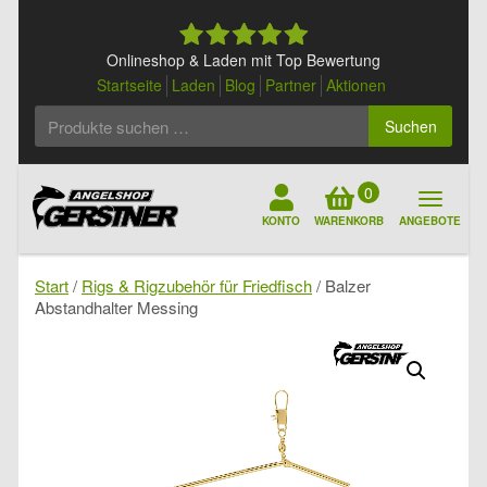
Skip
to
content
Onlineshop & Laden mit Top Bewertung
Startseite
Laden
Blog
Partner
Aktionen
Suchen
Suchen
nach:
0
KONTO
WARENKORB
ANGEBOTE
Start
/
Rigs & Rigzubehör für Friedfisch
/ Balzer
Abstandhalter Messing