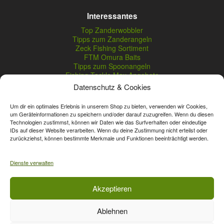
Interessantes
Top Zanderwobbler
Tipps zum Zanderangeln
Zeck Fishing Sortiment
FTM Omura Baits
Tipps zum Spoonangeln
Fishing Tackle Max Angebote
Seika Pro Produkte
Datenschutz & Cookies
Nightveit Zanderwobbler
Um dir ein optimales Erlebnis in unserem Shop zu bieten, verwenden wir Cookies,
um Geräteinformationen zu speichern und/oder darauf zuzugreifen. Wenn du diesen
Technologien zustimmst, können wir Daten wie das Surfverhalten oder eindeutige
Vertrag widerrufen
IDs auf dieser Website verarbeiten. Wenn du deine Zustimmung nicht erteilst oder
zurückziehst, können bestimmte Merkmale und Funktionen beeinträchtigt werden.
* Streichpreise sind reguläre Ladenpreise von Angelshop Gerstner.
Unsere Onlinepreise können günstiger sein.
Dienste verwalten
Affiliate, Partner Rabatt-Codes und Aktionscodes gelten für das gesamte
Akzeptieren
Sortiment, davon ausgeschlossen sind Gutscheine, Sale-Produkte, Zeck
Fishing, Daiwa, Shimano, Major Craft und A-Tec Artikel. Wert-Gutschein-
Ablehnen
Codes gelten für das gesamte Sortiment.