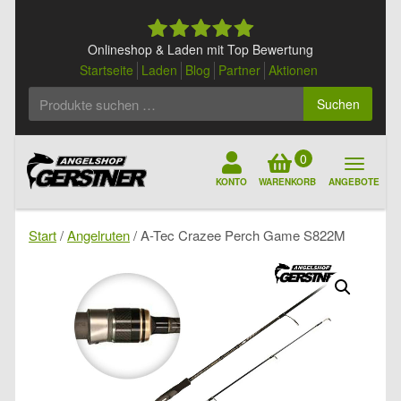
Skip
to
content
Onlineshop & Laden mit Top Bewertung
Startseite
Laden
Blog
Partner
Aktionen
Suchen
Suchen
nach:
0
KONTO
WARENKORB
ANGEBOTE
Start
/
Angelruten
/ A-Tec Crazee Perch Game S822M