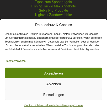
Tipps zum Spoonangeln
Fishing Tackle Max Angebote
Seika Pro Produkte
Nightveit Zanderwobbler
Datenschutz & Cookies
Vertrag widerrufen
Um dir ein optimales Erlebnis in unserem Shop zu bieten, verwenden wir Cookies,
um Geräteinformationen zu speichern und/oder darauf zuzugreifen. Wenn du diesen
Technologien zustimmst, können wir Daten wie das Surfverhalten oder eindeutige
* Streichpreise sind reguläre Ladenpreise von Angelshop Gerstner.
IDs auf dieser Website verarbeiten. Wenn du deine Zustimmung nicht erteilst oder
Unsere Onlinepreise können günstiger sein.
zurückziehst, können bestimmte Merkmale und Funktionen beeinträchtigt werden.
Affiliate, Partner Rabatt-Codes und Aktionscodes gelten für das gesamte
Dienste verwalten
Sortiment, davon ausgeschlossen sind Gutscheine, Sale-Produkte, Zeck
Fishing, Daiwa, Shimano, Major Craft und A-Tec Artikel. Wert-Gutschein-
Codes gelten für das gesamte Sortiment.
Akzeptieren
Ablehnen
Vertrag widerrufen
Einstellungen
Cookie-Richtlinie
Datenschutzerklärung
Impressum