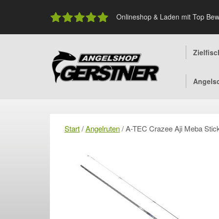
Skip
to
Onlineshop & Laden mit Top Bew
content
Zielfis
Angels
Start
/
Angelruten
/ A-TEC Crazee Aji Meba Stic