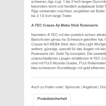
schweren Jigs zzgl. 1 bis 2 Inch langen Gummik
besonders leicht und handlich aufgebaute Solid
Rigs verwenden möchtest, empfehlen wir Bullet W
bis 2 1/2 Inch lange Trailer.
A-TEC Crazee Aji Meba Stick Rutenserie
Nachdem A-TEC mit den preislich extrem attrakt
Barschruten genau ins Schwarze getroffen hat, h
Crazee AJI MEBA Stick dem Ultra-Light Wurfge
weitere, günstige, speziell für das Angeln mit le
Rutenserie inkl. Solid Tip konzipiert. Die zweitei
unterschiedlichen Längen erhältlichen A-TEC Cr
sind mit FUJI Alconite Guides, FUJI Rollenhalter
blau-schwarzen Grunddesign mit gold-silbernen A
Auch zu finden unter: Spinnrute | Angelrute | Dr
Produktsicherheit