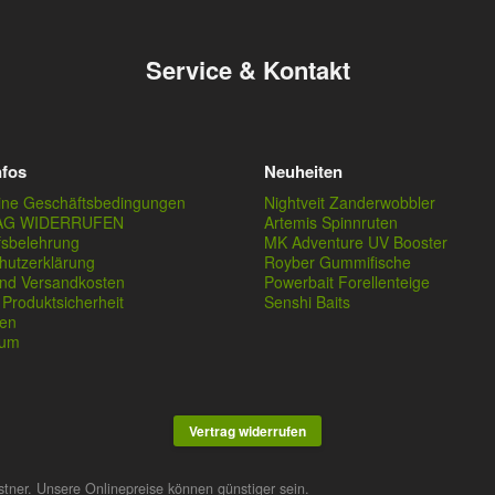
Service & Kontakt
nfos
Neuheiten
ine Geschäftsbedingungen
Nightveit Zanderwobbler
AG WIDERRUFEN
Artemis Spinnruten
fsbelehrung
MK Adventure UV Booster
hutzerklärung
Royber Gummifische
und Versandkosten
Powerbait Forellenteige
Produktsicherheit
Senshi Baits
en
sum
Vertrag widerrufen
stner. Unsere Onlinepreise können günstiger sein.