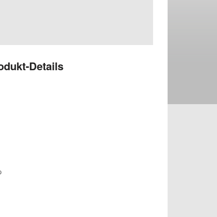
odukt-Details
p