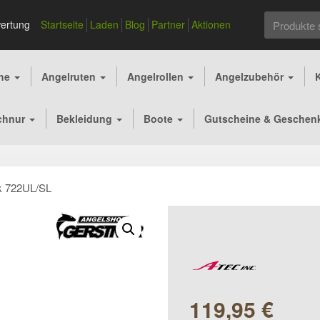
Suchen
ertung
Startseite
Laden
Blog
Partner
Aktionen
nach:
che
Angelruten
Angelrollen
Angelzubehör
chnur
Bekleidung
Boote
Gutscheine & Geschen
k 722UL/SL
119,95
€