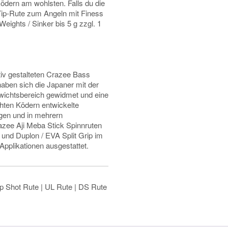
ödern am wohlsten. Falls du die
 Tip-Rute zum Angeln mit Finess
eights / Sinker bis 5 g zzgl. 1
iv gestalteten Crazee Bass
aben sich die Japaner mit der
wichtsbereich gewidmet und eine
ichten Ködern entwickelte
ligen und in mehrern
azee Aji Meba Stick Spinnruten
 und Duplon / EVA Split Grip im
pplikationen ausgestattet.
op Shot Rute | UL Rute | DS Rute