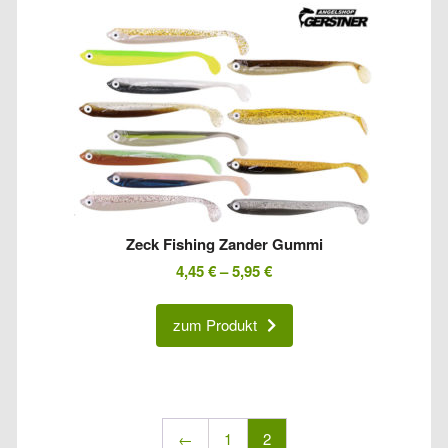
Zeck Fishing Zander Gummi
4,45
€
–
5,95
€
zum Produkt
←
1
2