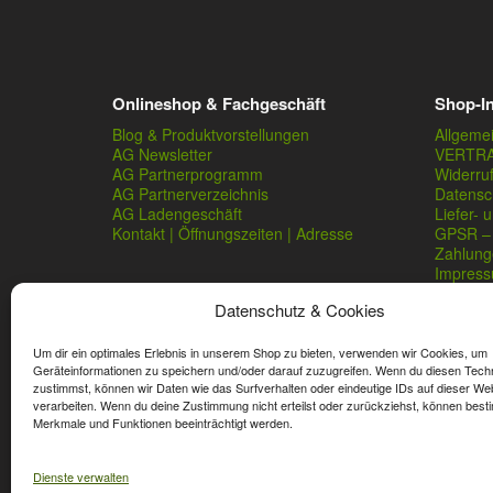
Onlineshop & Fachgeschäft
Shop-I
Blog & Produktvorstellungen
Allgeme
AG Newsletter
VERTR
AG Partnerprogramm
Widerru
AG Partnerverzeichnis
Datensc
AG Ladengeschäft
Liefer- 
Kontakt | Öffnungszeiten | Adresse
GPSR – 
Zahlung
Impres
Datenschutz & Cookies
Um dir ein optimales Erlebnis in unserem Shop zu bieten, verwenden wir Cookies, um
Geräteinformationen zu speichern und/oder darauf zuzugreifen. Wenn du diesen Tech
zustimmst, können wir Daten wie das Surfverhalten oder eindeutige IDs auf dieser We
verarbeiten. Wenn du deine Zustimmung nicht erteilst oder zurückziehst, können best
* Streichpreise sind reguläre Ladenpreise von Angelshop Ger
Merkmale und Funktionen beeinträchtigt werden.
Dienste verwalten
Affiliate, Partner Rabatt-Codes und Aktionscodes gelten für