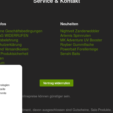
Service & Kontakt
nfos
Neuheiten
ine Geschäftsbedingungen
Nightveit Zanderwobbler
AG WIDERRUFEN
Artemis Spinnruten
fsbelehrung
MK Adventure UV Booster
hutzerklärung
Royber Gummifische
und Versandkosten
Powerbait Forellenteige
Produktsicherheit
Senshi Baits
en
sum
Vertrag widerrufen
nologien
bsite
immte
stner. Unsere Onlinepreise können günstiger sein.
 das gesamte Sortiment, davon ausgeschlossen sind Gutscheine, Sale-Produkte, 