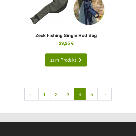
Zeck Fishing Single Rod Bag
29,95
€
zum Produkt
←
1
2
3
4
5
→