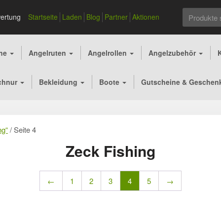
Suchen
ertung
Startseite
Laden
Blog
Partner
Aktionen
nach:
che
Angelruten
Angelrollen
Angelzubehör
chnur
Bekleidung
Boote
Gutscheine & Geschen
ng“
/ Seite 4
Zeck Fishing
←
1
2
3
4
5
→