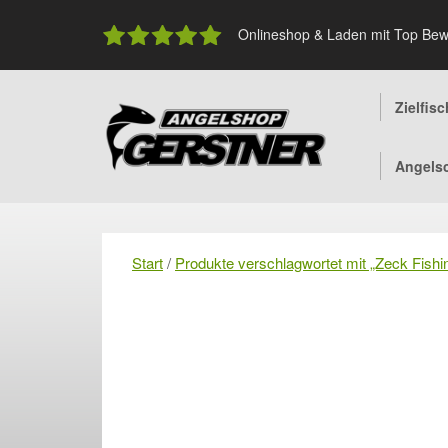
Skip
to
Onlineshop & Laden mit Top Bew
content
Zielfis
Angels
Start
/
Produkte verschlagwortet mit „Zeck Fishi