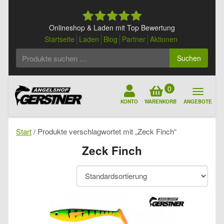
Skip
to
content
Onlineshop & Laden mit Top Bewertung
Startseite
Laden
Blog
Partner
Aktionen
Suchen
Suchen
nach:
0
KONTO
WARENKORB
ANGEBOTE
Start
/ Produkte verschlagwortet mit „Zeck Finch“
Zeck Finch