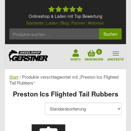
Skip
to
content
Onlineshop & Laden mit Top Bewertung
Startseite
Laden
Blog
Partner
Aktionen
Suchen
Suchen
nach:
0
KONTO
WARENKORB
ANGEBOTE
Start
/ Produkte verschlagwortet mit „Preston Ics Flighted
Tail Rubbers“
Preston Ics Flighted Tail Rubbers