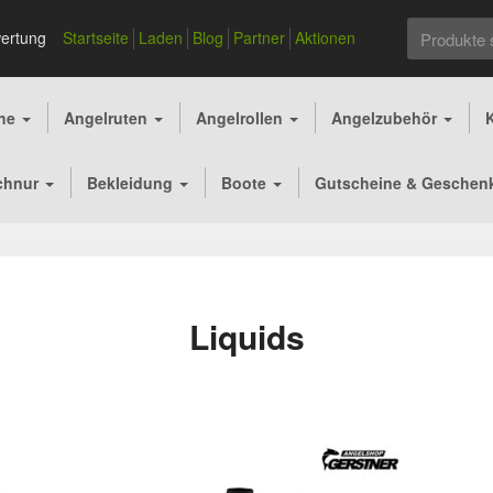
Suchen
ertung
Startseite
Laden
Blog
Partner
Aktionen
nach:
che
Angelruten
Angelrollen
Angelzubehör
chnur
Bekleidung
Boote
Gutscheine & Geschen
Liquids