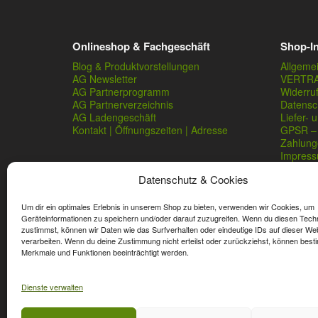
Onlineshop & Fachgeschäft
Shop-I
Blog & Produktvorstellungen
Allgeme
AG Newsletter
VERTR
AG Partnerprogramm
Widerru
AG Partnerverzeichnis
Datensc
AG Ladengeschäft
Liefer- 
Kontakt | Öffnungszeiten | Adresse
GPSR – 
Zahlung
Impres
Datenschutz & Cookies
Um dir ein optimales Erlebnis in unserem Shop zu bieten, verwenden wir Cookies, um
Geräteinformationen zu speichern und/oder darauf zuzugreifen. Wenn du diesen Tech
zustimmst, können wir Daten wie das Surfverhalten oder eindeutige IDs auf dieser We
verarbeiten. Wenn du deine Zustimmung nicht erteilst oder zurückziehst, können best
* Streichpreise sind reguläre Ladenpreise von Angelshop Ger
Merkmale und Funktionen beeinträchtigt werden.
Dienste verwalten
Affiliate, Partner Rabatt-Codes und Aktionscodes gelten für
Wert-Gutschein-Codes gelten für das gesamte Sortiment.