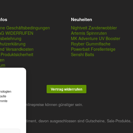
nfos
Neuheiten
ine Geschäftsbedingungen
Nightveit Zanderwobbler
AG WIDERRUFEN
Artemis Spinnruten
fsbelehrung
MK Adventure UV Booster
hutzerklärung
Royber Gummifische
und Versandkosten
Powerbait Forellenteige
Produktsicherheit
Senshi Baits
en
sum
Vertrag widerrufen
nologien
bsite
immte
stner. Unsere Onlinepreise können günstiger sein.
 das gesamte Sortiment, davon ausgeschlossen sind Gutscheine, Sale-Produkte, 