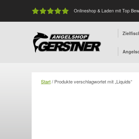
Skip
to
Onlineshop & Laden mit Top Bew
content
Zielfis
Angels
Start
/ Produkte verschlagwortet mit „Liquids“