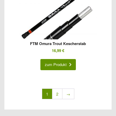
FTM Omura Trout Kescherstab
16,99
€
zum Produkt
1
2
→