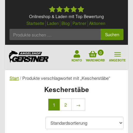
Skip
to
content
Onlineshop & Laden mit Top Bewertung
Startseite
Laden
Blog
Partner
Aktionen
Suchen
Suchen
nach:
0
KONTO
WARENKORB
ANGEBOTE
Start
/ Produkte verschlagwortet mit „Kescherstäbe“
Kescherstäbe
1
2
→