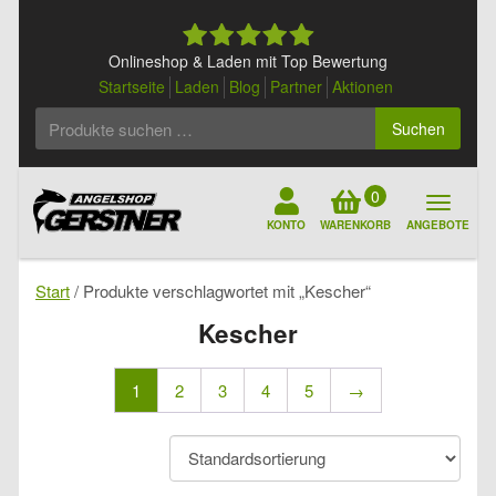
Skip
to
content
Onlineshop & Laden mit Top Bewertung
Startseite
Laden
Blog
Partner
Aktionen
Suchen
Suchen
nach:
0
KONTO
WARENKORB
ANGEBOTE
Start
/ Produkte verschlagwortet mit „Kescher“
Kescher
1
2
3
4
5
→