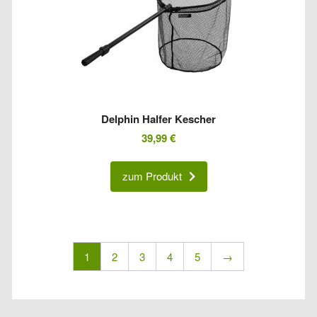
Delphin Halfer Kescher
39,99
€
zum Produkt
1
2
3
4
5
→