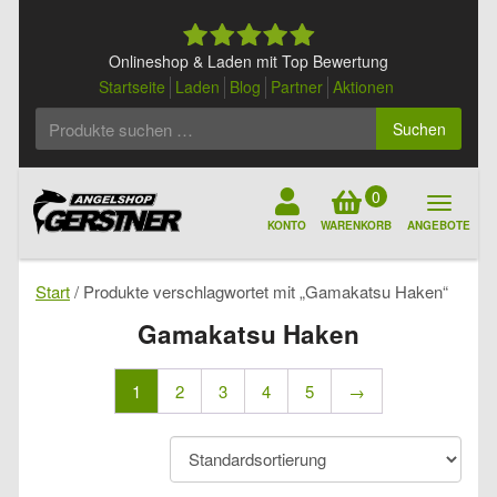
Skip
to
content
Onlineshop & Laden mit Top Bewertung
Startseite
Laden
Blog
Partner
Aktionen
Suchen
Suchen
nach:
0
KONTO
WARENKORB
ANGEBOTE
Start
/ Produkte verschlagwortet mit „Gamakatsu Haken“
Gamakatsu Haken
1
2
3
4
5
→