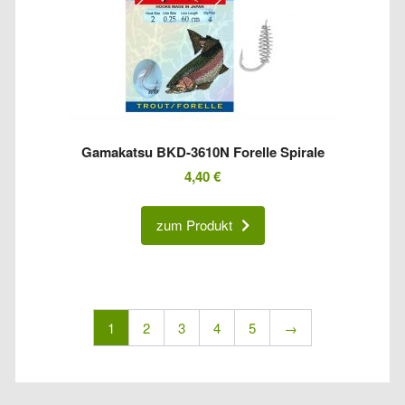
Gamakatsu BKD-3610N Forelle Spirale
4,40
€
zum Produkt
1
2
3
4
5
→