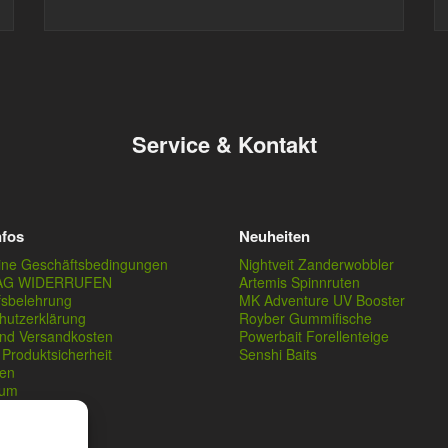
Service & Kontakt
nfos
Neuheiten
ine Geschäftsbedingungen
Nightveit Zanderwobbler
AG WIDERRUFEN
Artemis Spinnruten
fsbelehrung
MK Adventure UV Booster
hutzerklärung
Royber Gummifische
und Versandkosten
Powerbait Forellenteige
Produktsicherheit
Senshi Baits
en
sum