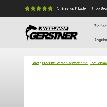
Skip
to
Onlineshop & Laden mit Top Bew
content
Zielfis
Angels
Start
/
Produkte verschlagwortet mit „Forellenha