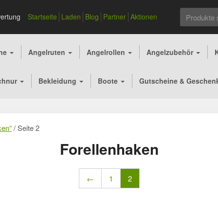
Suchen
ertung
Startseite
Laden
Blog
Partner
Aktionen
nach:
che
Angelruten
Angelrollen
Angelzubehör
chnur
Bekleidung
Boote
Gutscheine & Geschen
ken“
/ Seite 2
Forellenhaken
←
1
2