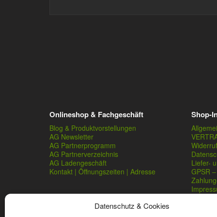
Onlineshop & Fachgeschäft
Shop-I
Blog & Produktvorstellungen
Allgeme
AG Newsletter
VERTR
AG Partnerprogramm
Widerru
AG Partnerverzeichnis
Datensc
AG Ladengeschäft
Liefer- 
Kontakt | Öffnungszeiten | Adresse
GPSR – 
Zahlung
Impres
Datenschutz & Cookies